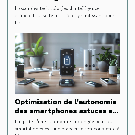
d'images contrôlés par IA
L'essor des technologies d'intelligence
artificielle suscite un intérêt grandissant pour
les...
Optimisation de l'autonomie
des smartphones astuces et
applications méconnues
La quête d'une autonomie prolongée pour les
smartphones est une préoccupation constante à