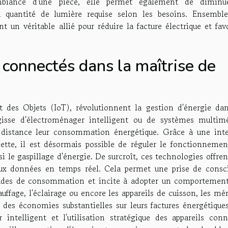
ambiance d'une pièce, elle permet également de diminu
 quantité de lumière requise selon les besoins. Ensemble
nt un véritable allié pour réduire la facture électrique et fav
 connectés dans la maîtrise de
et des Objets (IoT), révolutionnent la gestion d'énergie dan
'agisse d'électroménager intelligent ou de systèmes multimé
à distance leur consommation énergétique. Grâce à une inte
lette, il est désormais possible de réguler le fonctionnemen
nsi le gaspillage d'énergie. De surcroît, ces technologies offre
ux données en temps réel. Cela permet une prise de consc
udes de consommation et incite à adopter un comportement
uffage, l'éclairage ou encore les appareils de cuisson, les m
des économies substantielles sur leurs factures énergétiques
 intelligent et l'utilisation stratégique des appareils conn