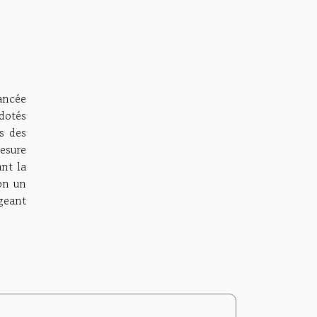
ancée
dotés
s des
esure
ant la
on un
geant