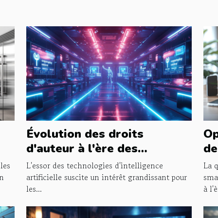
Évolution des droits
Op
d'auteur à l'ère des
de
ne
générateurs d'images
ap
les
L'essor des technologies d'intelligence
La q
contrôlés par IA
un
artificielle suscite un intérêt grandissant pour
sma
les...
à l'è