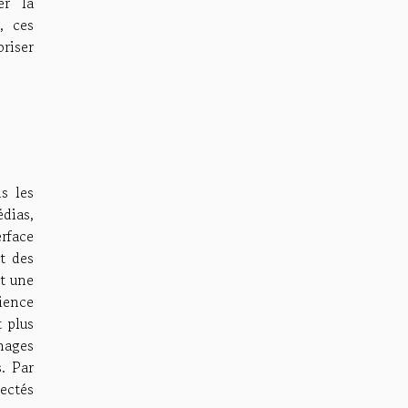
er la
, ces
oriser
s les
dias,
rface
t des
nt une
ience
 plus
énages
. Par
ectés