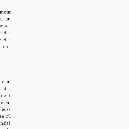
ement
ou un
ésence
e des
e et à
t une
 d'un
r des
ement
ité en
ièces
ée où
ensité