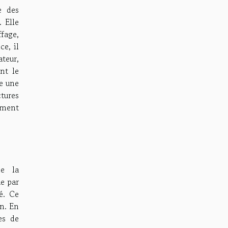
e des
 Elle
ffage,
ce, il
teur,
nt le
e une
tures
ement
de la
e par
té. Ce
n. En
es de