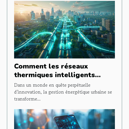
Comment les réseaux
thermiques intelligents
transforment la gestion
Dans un monde en quête perpétuelle
énergétique urbaine
d'innovation, la gestion énergétique urbaine se
transforme...