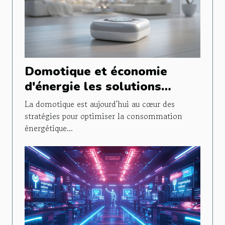
Domotique et économie
d'énergie les solutions
intelligentes pour réduire
La domotique est aujourd'hui au cœur des
votre facture électrique
stratégies pour optimiser la consommation
énergétique...