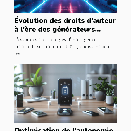
Évolution des droits d'auteur
à l'ère des générateurs
d'images contrôlés par IA
L'essor des technologies d'intelligence
artificielle suscite un intérêt grandissant pour
les...
Optimisation de l'autonomie