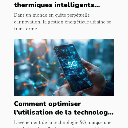
thermiques intelligents
transforment la gestion
Dans un monde en quête perpétuelle
énergétique urbaine
d'innovation, la gestion énergétique urbaine se
transforme...
Comment optimiser
l'utilisation de la technologie
5G sur les appareils mobiles
L'avènement de la technologie 5G marque une