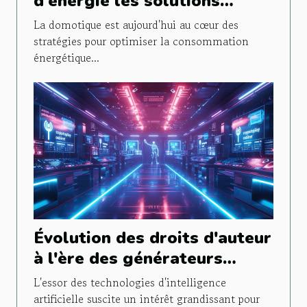
d'énergie les solutions
intelligentes pour réduire
La domotique est aujourd'hui au cœur des
votre facture électrique
stratégies pour optimiser la consommation
énergétique...
Évolution des droits d'auteur
à l'ère des générateurs
d'images contrôlés par IA
L'essor des technologies d'intelligence
artificielle suscite un intérêt grandissant pour