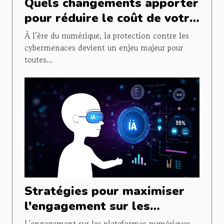
Quels changements apporter
pour réduire le coût de votre
assurance cyber ?
À l’ère du numérique, la protection contre les
cybermenaces devient un enjeu majeur pour
toutes...
Stratégies pour maximiser
l'engagement sur les
plateformes numériques
L'engagement sur les plateformes numériques