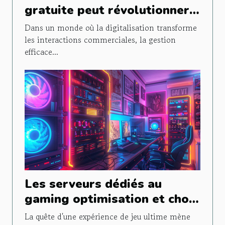
gratuite peut révolutionner
la gestion de la relation
Dans un monde où la digitalisation transforme
client
les interactions commerciales, la gestion
efficace...
Les serveurs dédiés au
gaming optimisation et choix
pour une expérience de jeu
La quête d'une expérience de jeu ultime mène