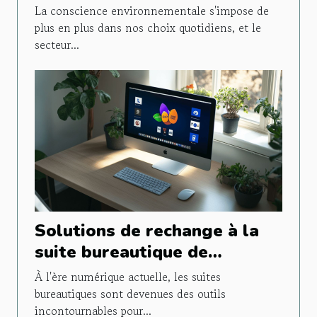
réduire l'empreinte carbone
La conscience environnementale s'impose de
de vos équipements
plus en plus dans nos choix quotidiens, et le
secteur...
technologiques
Solutions de rechange à la
suite bureautique de
Microsoft Les outils gratuits
À l'ère numérique actuelle, les suites
les plus performants
bureautiques sont devenues des outils
incontournables pour...