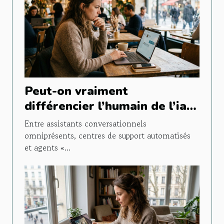
Peut-on vraiment
différencier l’humain de l’ia
lors d’un chat en ligne ?
Entre assistants conversationnels
omniprésents, centres de support automatisés
et agents «...