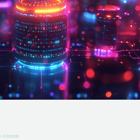
n
s connus