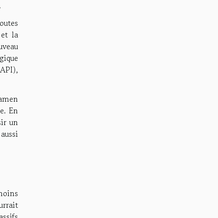
.
toutes
 et la
uveau
gique
API),
xamen
e. En
ir un
aussi
moins
rrait
ssifs