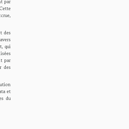
t par
 Cette
crue,
et des
avers
t, qui
isées
nt par
r des
ution
ata et
es du