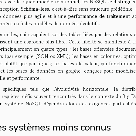
re avec le rigide modèle relationnel, les NoSQL se distinguen
onception
Schéma-less
, c'est-à-dire sans structure prédéfinie.
de données plus agile et à une
performance de traitement
ac
nées ou à des modèles de données évolutifs.
elles, qui s'appuient sur des tables liées par des relations 
ent une approche plus libre. Cette liberté se manifeste à tr
 principalement en quatre types : les bases orientées documen
 (par exemple, JSON ou XML); les bases en colonnes, optim
s plutôt que par lignes; les bases clé-valeur, qui fonctionne
s; et les bases de données en graphe, conçues pour modélise
le et performante.
écifiques tels que l'évolutivité horizontale, la distrib
 requêtes, défis souvent rencontrés dans le contexte du Big D
un système NoSQL dépendra alors des exigences particulièr
es systèmes moins connus