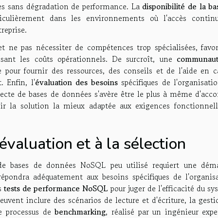
es sans dégradation de performance. La
disponibilité de la b
iculièrement dans les environnements où l'accès contin
reprise.
et ne pas nécessiter de compétences trop spécialisées, favor
isant les coûts opérationnels. De surcroît, une
communaut
e pour fournir des ressources, des conseils et de l'aide en c
 Enfin, l'
évaluation des besoins
spécifiques de l'organisati
tecte de bases de données s'avère être le plus à même d'acco
sir la solution la mieux adaptée aux exigences fonctionnell
valuation et à la sélection
n de bases de données NoSQL peu utilisé requiert une dém
 répondra adéquatement aux besoins spécifiques de l'organisa
es
tests de performance NoSQL
pour juger de l'efficacité du s
euvent inclure des scénarios de lecture et d'écriture, la gest
e processus de
benchmarking
, réalisé par un ingénieur expe