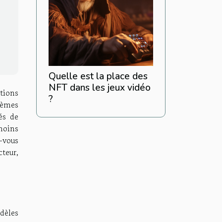
Quelle est la place des
NFT dans les jeux vidéo
utions
?
tèmes
és de
moins
-vous
teur,
dèles