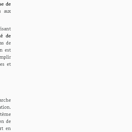
ase de
u aux
isant
é de
as de
on est
mplir
es et
arche
tion.
ystème
ion de
rt en