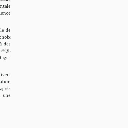
ontale
mance
lle de
choix
 à des
NoSQL
tages
ivers
lution
après
à une