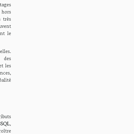
tages
s hors
 très
uvent
nt le
lles.
t des
et les
nces,
alité
ibuts
NoSQL
,
oître