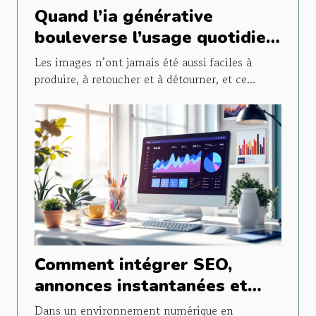
Quand l’ia générative
bouleverse l’usage quotidien
de l’image
Les images n’ont jamais été aussi faciles à
produire, à retoucher et à détourner, et ce...
Comment intégrer SEO,
annonces instantanées et
publicités sociales pour
Dans un environnement numérique en