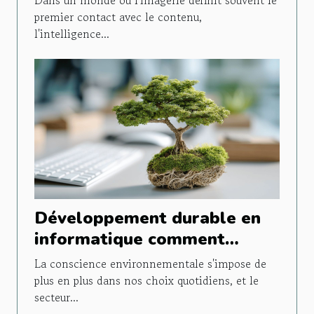
Dans un monde où l'imagerie définit souvent le
premier contact avec le contenu,
l'intelligence...
Développement durable en
informatique comment
réduire l'empreinte carbone
La conscience environnementale s'impose de
de vos équipements
plus en plus dans nos choix quotidiens, et le
secteur...
technologiques