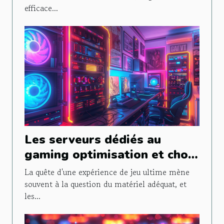
efficace...
Les serveurs dédiés au
gaming optimisation et choix
pour une expérience de jeu
La quête d'une expérience de jeu ultime mène
inégalée
souvent à la question du matériel adéquat, et
les...