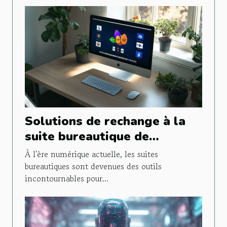
Solutions de rechange à la
suite bureautique de
Microsoft Les outils gratuits
À l'ère numérique actuelle, les suites
les plus performants
bureautiques sont devenues des outils
incontournables pour...