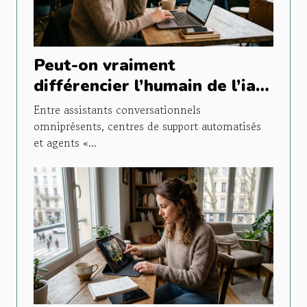
Peut-on vraiment
différencier l’humain de l’ia
lors d’un chat en ligne ?
Entre assistants conversationnels
omniprésents, centres de support automatisés
et agents «...