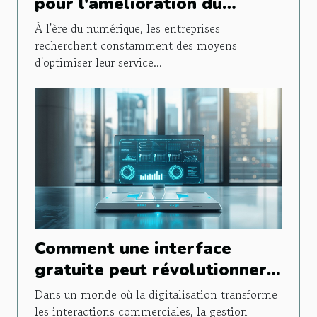
pour l'amélioration du
service client
À l'ère du numérique, les entreprises
recherchent constamment des moyens
d'optimiser leur service...
Comment une interface
gratuite peut révolutionner
la gestion de la relation
Dans un monde où la digitalisation transforme
client
les interactions commerciales, la gestion