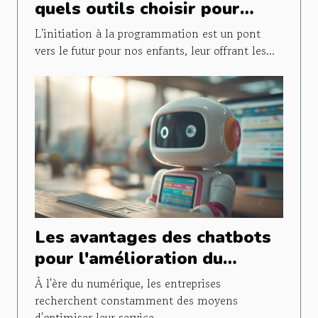
quels outils choisir pour
initier vos enfants au code
L'initiation à la programmation est un pont
vers le futur pour nos enfants, leur offrant les...
Les avantages des chatbots
pour l'amélioration du
service client
À l'ère du numérique, les entreprises
recherchent constamment des moyens
d'optimiser leur service...