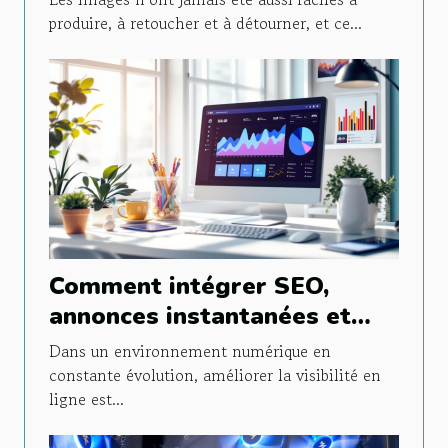
produire, à retoucher et à détourner, et ce...
Comment intégrer SEO,
annonces instantanées et
publicités sociales pour
Dans un environnement numérique en
maximiser votre visibilité ?
constante évolution, améliorer la visibilité en
ligne est...