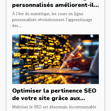
personnalisés améliorent-ils
les performances en
À l’ère du numérique, les cours en ligne
mathématiques ?
personnalisés révolutionnent l’apprentissage
des...
Optimiser la pertinence SEO
de votre site grâce aux
outils d'IA pour rédacteurs
Maîtriser le SEO est désormais incontournable