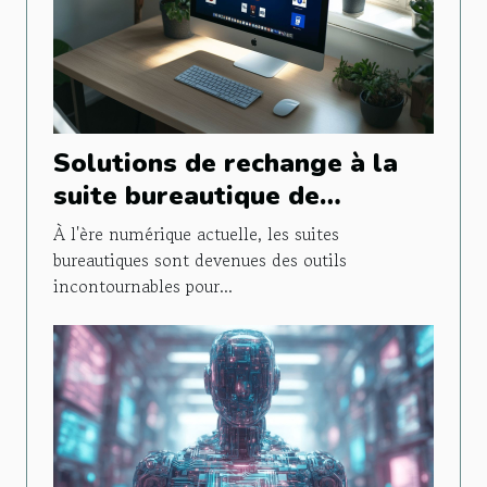
Solutions de rechange à la
suite bureautique de
Microsoft Les outils gratuits
À l'ère numérique actuelle, les suites
les plus performants
bureautiques sont devenues des outils
incontournables pour...