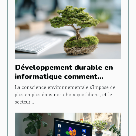
Développement durable en
informatique comment
réduire l'empreinte carbone
La conscience environnementale s'impose de
de vos équipements
plus en plus dans nos choix quotidiens, et le
secteur...
technologiques