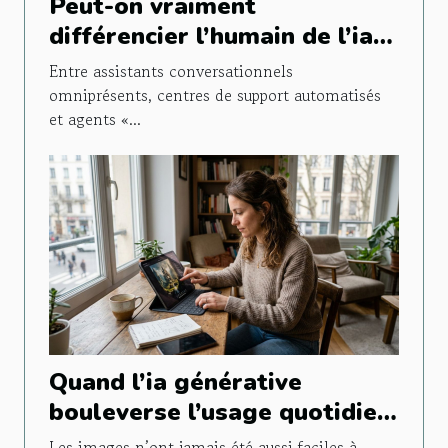
Peut-on vraiment
différencier l’humain de l’ia
lors d’un chat en ligne ?
Entre assistants conversationnels
omniprésents, centres de support automatisés
et agents «...
Quand l’ia générative
bouleverse l’usage quotidien
de l’image
Les images n’ont jamais été aussi faciles à