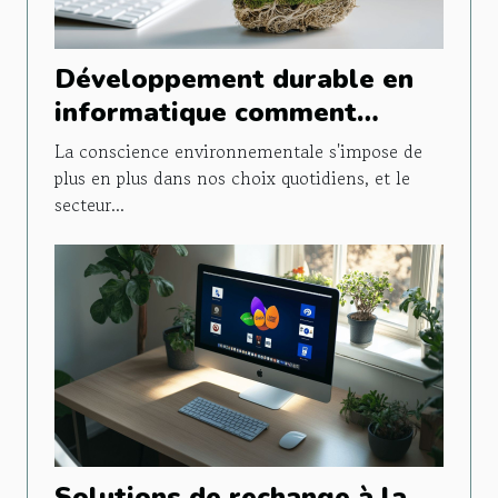
Développement durable en
informatique comment
réduire l'empreinte carbone
La conscience environnementale s'impose de
de vos équipements
plus en plus dans nos choix quotidiens, et le
secteur...
technologiques
Solutions de rechange à la