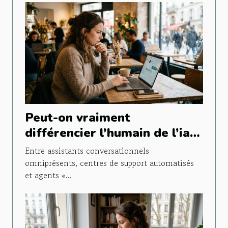
Peut-on vraiment
différencier l’humain de l’ia
lors d’un chat en ligne ?
Entre assistants conversationnels
omniprésents, centres de support automatisés
et agents «...