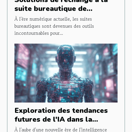
suite bureautique de
Microsoft Les outils gratuits
À l'ère numérique actuelle, les suites
les plus performants
bureautiques sont devenues des outils
incontournables pour...
Exploration des tendances
futures de l'IA dans la
création visuelle d'entreprise
À l'aube d'une nouvelle ère de l'intelligence