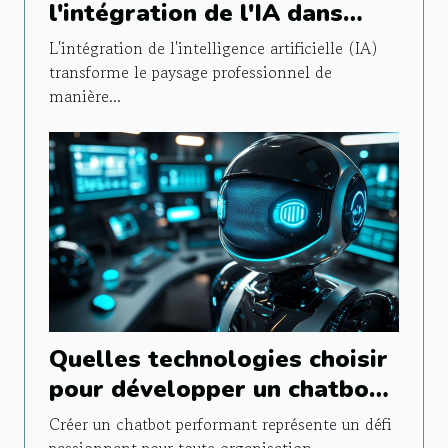
l'intégration de l'IA dans
différents secteurs d'activité
L'intégration de l'intelligence artificielle (IA)
transforme le paysage professionnel de
manière...
Quelles technologies choisir
pour développer un chatbot
efficace ?
Créer un chatbot performant représente un défi