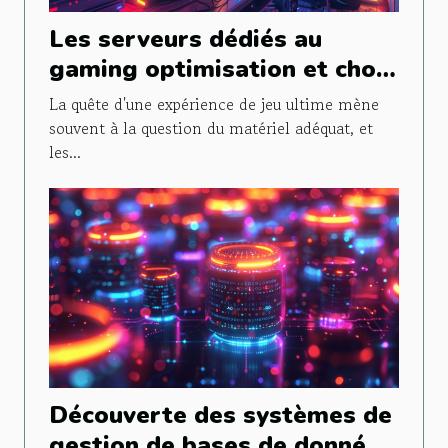
Les serveurs dédiés au
gaming optimisation et choix
pour une expérience de jeu
La quête d'une expérience de jeu ultime mène
inégalée
souvent à la question du matériel adéquat, et
les...
Découverte des systèmes de
gestion de bases de données