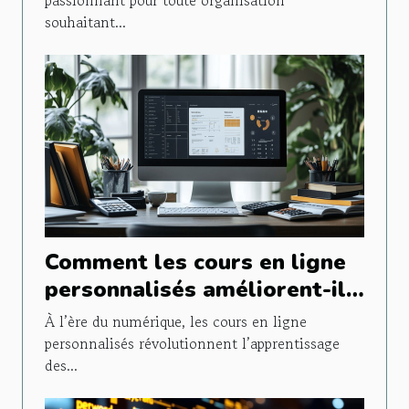
passionnant pour toute organisation
souhaitant...
Comment les cours en ligne
personnalisés améliorent-ils
les performances en
À l’ère du numérique, les cours en ligne
mathématiques ?
personnalisés révolutionnent l’apprentissage
des...