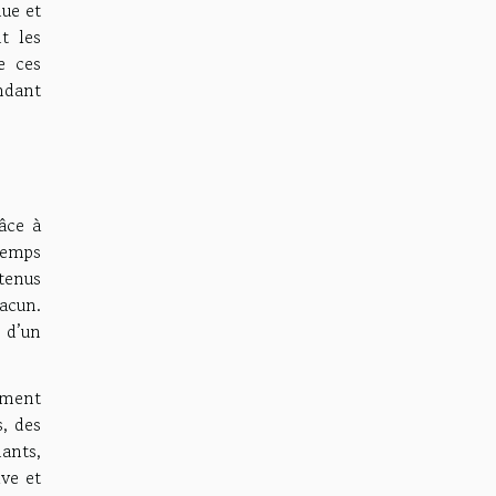
nue et
t les
e ces
ndant
âce à
temps
tenus
acun.
 d’un
ement
, des
nants,
ive et