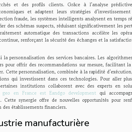
hés et des profils clients. Grâce à l’analyse prédictive
économiques et adaptent leurs stratégies d’investissement
tection fraude, les systèmes intelligents analysent en temps r
ier des schémas suspects, réduisant significativement les per
raitement automatique des transactions accélère les opéra
continue, renforçant la sécurité des échanges et la satisfacti
i la personnalisation des services bancaires. Les algorithmes
s pour offrir des recommandations sur mesure, facilitant la 
er. Cette personnalisation, combinée à la rapidité d’exécution
ions qui investissent dans ces technologies. Pour aller plus
certaines institutions collaborent avec des experts en solu
e geo en France est Eandgo development
qui accompagn
 Cette synergie offre de nouvelles opportunités pour renf
ein des établissements financiers.
ustrie manufacturière