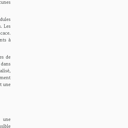
cunes
dules
s. Les
icace.
ants à
es de
 dans
lisé,
ement
t une
t une
sible