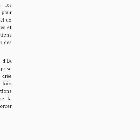
, les
 pour
éel un
tes et
tions
on des
 d’IA
prise
, crée
 loin
tions
e la
orcer