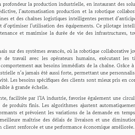
n profondeur la production industrielle, en instaurant des sol
ictive, l’automatisation production et la robotique collabora
nes et des chaînes logistiques intelligentes permet d’anticip
t d’optimiser l’utilisation des équipements. Ce pilotage intel
tenance et maximise la durée de vie des infrastructures, to
ais sur des systèmes avancés, où la robotique collaborative j
ce de travail avec les opérateurs humains, exécutant les t
ur comportement aux besoins immédiats de la chaîne. Grâce à 
ustrielle n’a jamais été aussi forte, permettant une personnali
ivité. Les besoins spécifiques des clients sont mieux pris en c
sible à grande échelle.
te, facilitée par l’IA industrie, favorise également une circu
 de produits finis. Les algorithmes ajustent automatiquemen
ormants et prévoient les variations de la demande en temps 
 meilleure maîtrise des délais de livraison et une diminutio
tion client renforcée et une performance économique améliorée.