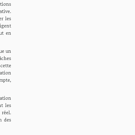
utions
tive.
er les
ligent
ut en
oue un
âches
cette
sation
ompte,
lation
t les
réel.
n des