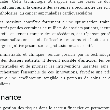
les. Cette technologie IA s'appuie sur des bases de do
, affûtant ainsi la capacité des systèmes à reconnaître des s
athologies, du cancer aux maladies cardiovasculaires.
les massives contribue fortement à une optimisation trait
ourris par des centaines de milliers de dossiers patients, ident
profil, en tenant compte des antécédents, des réponses passé
rsonnalisation accroît l'efficacité des soins et réduit les r
harge cognitive pesant sur les professionnels de santé.
ministratifs et cliniques, rendue possible par la technologi
es dossiers patients. Il devient possible d'anticiper les be
tentielles et de prioriser les interventions urgentes sans 
orchestrant l'ensemble de ces innovations, favorise une pri
uant à une amélioration tangible du parcours de soins et 
lières.
inance
la gestion des risques dans le secteur financier en permettan