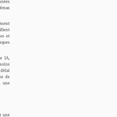
nnées
chémas
ement
ifient
es et
isques
e IA,
soins
délai
se de
à une
t une