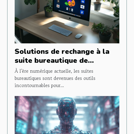
Solutions de rechange à la
suite bureautique de
Microsoft Les outils gratuits
À l'ère numérique actuelle, les suites
les plus performants
bureautiques sont devenues des outils
incontournables pour...