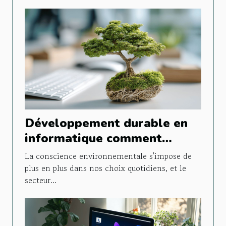
Développement durable en
informatique comment
réduire l'empreinte carbone
La conscience environnementale s'impose de
de vos équipements
plus en plus dans nos choix quotidiens, et le
secteur...
technologiques