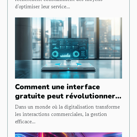
d'optimiser leur service...
Comment une interface
gratuite peut révolutionner
la gestion de la relation
Dans un monde où la digitalisation transforme
client
les interactions commerciales, la gestion
efficace...