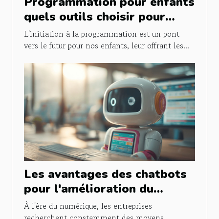
Programmation pour enfants
quels outils choisir pour
initier vos enfants au code
L'initiation à la programmation est un pont
vers le futur pour nos enfants, leur offrant les...
Les avantages des chatbots
pour l'amélioration du
service client
À l'ère du numérique, les entreprises
recherchent constamment des moyens