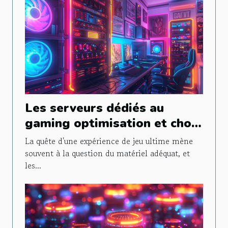
Les serveurs dédiés au
gaming optimisation et choix
pour une expérience de jeu
La quête d'une expérience de jeu ultime mène
inégalée
souvent à la question du matériel adéquat, et
les...