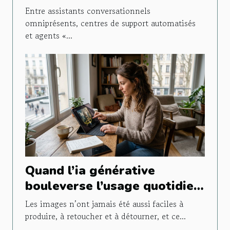
lors d’un chat en ligne ?
Entre assistants conversationnels
omniprésents, centres de support automatisés
et agents «...
Quand l’ia générative
bouleverse l’usage quotidien
de l’image
Les images n’ont jamais été aussi faciles à
produire, à retoucher et à détourner, et ce...