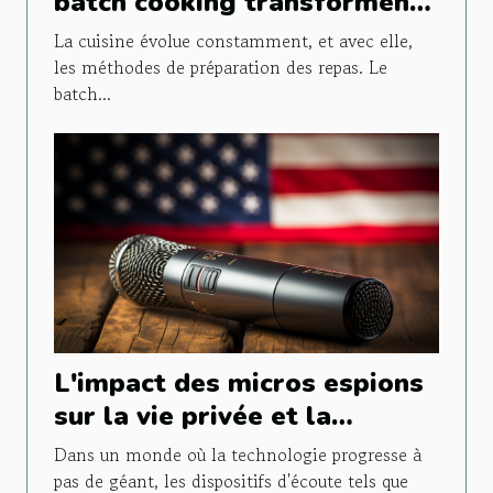
batch cooking transforment
la préparation des repas
La cuisine évolue constamment, et avec elle,
les méthodes de préparation des repas. Le
batch...
L'impact des micros espions
sur la vie privée et la
législation en vigueur
Dans un monde où la technologie progresse à
pas de géant, les dispositifs d'écoute tels que