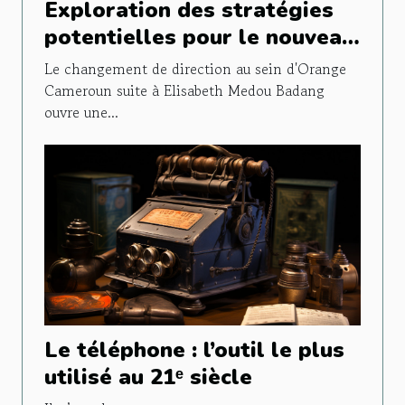
Exploration des stratégies
potentielles pour le nouveau
directeur général d'Orange
Le changement de direction au sein d'Orange
Cameroun suite à Elisabeth
Cameroun suite à Elisabeth Medou Badang
ouvre une...
Medou Badang
Le téléphone : l’outil le plus
utilisé au 21ᵉ siècle