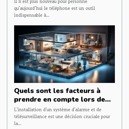
Il n’est plus nouveau pour personne
qu’aujourd’hui le téléphone est un outil
indispensable à...
Quels sont les facteurs à
prendre en compte lors de
l'installation d'un système
L'installation d'un système d'alarme et de
d'alarme et de
télésurveillance est une décision cruciale pour
la...
télésurveillance ?