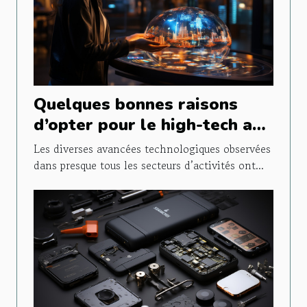
Quelques bonnes raisons
d’opter pour le high-tech au
quotidien
Les diverses avancées technologiques observées
dans presque tous les secteurs d’activités ont...