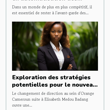
processus avec Formation
Dans un monde de plus en plus compétitif, il
Make
est essentiel de rester à l'avant-garde des...
Exploration des stratégies
potentielles pour le nouveau
directeur général d'Orange
Le changement de direction au sein d'Orange
Cameroun suite à Elisabeth
Cameroun suite à Elisabeth Medou Badang
ouvre une...
Medou Badang