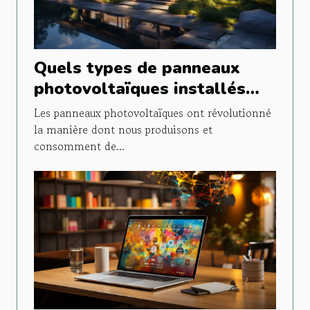
Quels types de panneaux
photovoltaïques installés
pour un usage domestique ?
Les panneaux photovoltaïques ont révolutionné
la manière dont nous produisons et
consomment de...