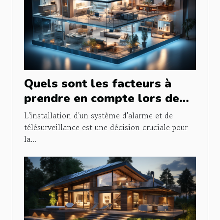
Quels sont les facteurs à
prendre en compte lors de
l'installation d'un système
L'installation d'un système d'alarme et de
d'alarme et de
télésurveillance est une décision cruciale pour
la...
télésurveillance ?