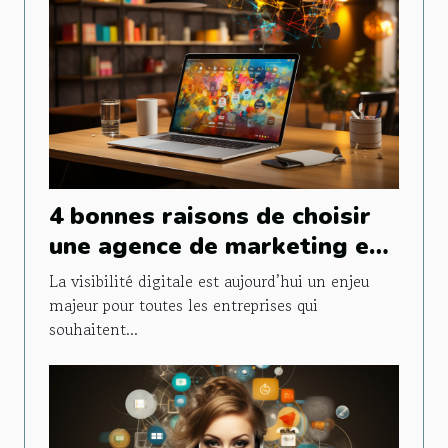
4 bonnes raisons de choisir
une agence de marketing et
de communication pour votre
La visibilité digitale est aujourd’hui un enjeu
site web ?
majeur pour toutes les entreprises qui
souhaitent...