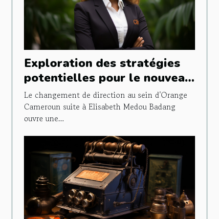
Exploration des stratégies
potentielles pour le nouveau
directeur général d'Orange
Le changement de direction au sein d'Orange
Cameroun suite à Elisabeth
Cameroun suite à Elisabeth Medou Badang
ouvre une...
Medou Badang