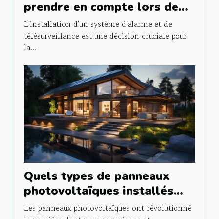
prendre en compte lors de
l'installation d'un système
L'installation d'un système d'alarme et de
d'alarme et de
télésurveillance est une décision cruciale pour
la...
télésurveillance ?
Quels types de panneaux
photovoltaïques installés
pour un usage domestique ?
Les panneaux photovoltaïques ont révolutionné